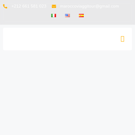
+212 661 581 023
maroccoviaggitour@gmail.com
TACTO